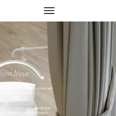
αξένιο Δέρμα
ματική αποτρίχωση για σώμα και
α υψηλής ποιότητας.
αποτελεσματική αποτρίχωση για
ράς διάρκειας αποτελέσματα.