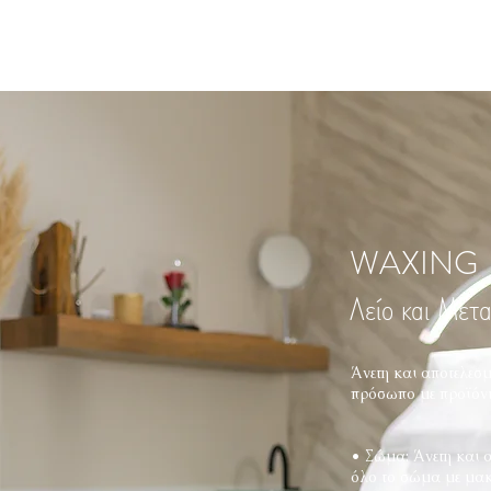
WAXING
Λείο και Μετ
Άνετη και αποτελεσ
πρόσωπο με προϊόντ
• Σώμα: Άνετη και 
όλο το σώμα με μακ